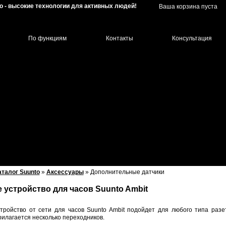
o - высокие технологии для активных людей!
Ваша корзина пуста
По функциям
Контакты
Консультация
аталог Suunto
»
Аксессуары
»
Дополнительные датчики
 устройство для часов Suunto Ambit
тройство от сети для часов Suunto Ambit подойдет для любого типа разе
рилагается несколько переходников.