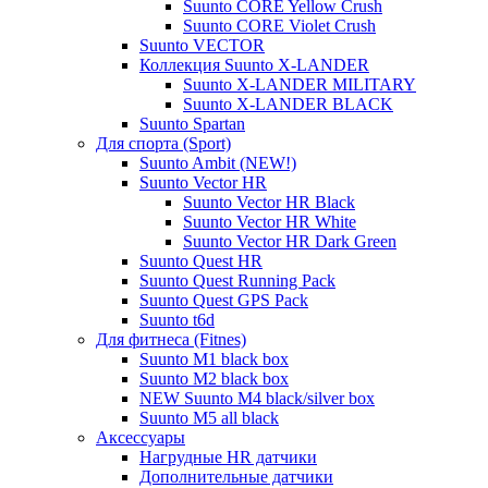
Suunto CORE Yellow Crush
Suunto CORE Violet Crush
Suunto VECTOR
Коллекция Suunto X-LANDER
Suunto X-LANDER MILITARY
Suunto X-LANDER BLACK
Suunto Spartan
Для спорта (Sport)
Suunto Ambit (NEW!)
Suunto Vector HR
Suunto Vector HR Black
Suunto Vector HR White
Suunto Vector HR Dark Green
Suunto Quest HR
Suunto Quest Running Pack
Suunto Quest GPS Pack
Suunto t6d
Для фитнеса (Fitnes)
Suunto M1 black box
Suunto M2 black box
NEW Suunto M4 black/silver box
Suunto M5 all black
Аксессуары
Нагрудные HR датчики
Дополнительные датчики