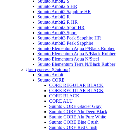
Suunto Ambit2 S
Suunto Ambit2 S HR
Suunto Ambit2 Sapphire HR
Suunto Ambit2 R
Suunto Ambit2 R HR
Suunto Ambit3 Sport HR
Suunto Ambit3 Sport
Suunto Ambit3 Peak Sapphire HR
Suunto Ambit3 Peak Sapphire
Suunto Elementum Aqua P/Black Rubber
Suunto Elementum Aqua N/Black Rubber
Suunto Elementum Aqua N/Steel
Suunto Elementum Terra N/Black Rubber
Для туризма (Outdoor)
Suunto Ambit
Suunto CORE
CORE REGULAR BLACK
CORE REGULAR BLACK
CORE BLACK
CORE ALU
Suunto CORE Glacier Gray
Suunto CORE Alu Deep Black
Suunto CORE Alu Pure White
Suunto CORE Blue Crush
Suunto CORE Red Crush