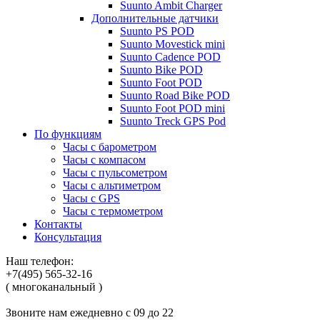
Suunto Ambit Charger
Дополнительные датчики
Suunto PS POD
Suunto Movestick mini
Suunto Cadence POD
Suunto Bike POD
Suunto Foot POD
Suunto Road Bike POD
Suunto Foot POD mini
Suunto Treck GPS Pod
По функциям
Часы с барометром
Часы с компасом
Часы с пульсометром
Часы с альтиметром
Часы с GPS
Часы с термометром
Контакты
Консультация
Наш телефон:
+7(495) 565-32-16
( многоканальный )
Звоните нам ежедневно с 09 до 22